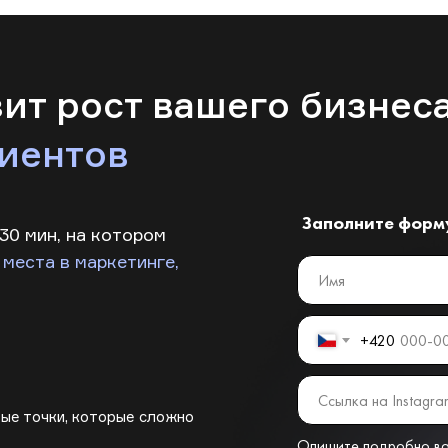
зит рост вашего бизнес
лиентов
Заполните форму
30 мин, на котором
 места в маркетинге,
+420
бые точки, которые сложно
Опишите подробно ваш