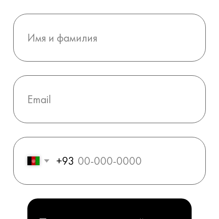
английский
Подберу необходимые материалы и
помогу разобрать кейсы, которые
помогут вам получить словарный запас
и обучиться языку для решения
реальных рабочих задач.
Ответственность за результат
Ученик, как и преподаватель несет
ответственность за результат. Я работаю