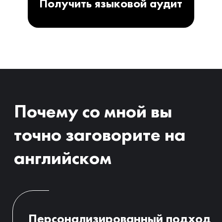
со взрослыми учениками, с кем
обсуждаю их роль в успехе, что улучшает
планирование прогресса и
удовлетворенность результатом.
Баланс работы и личной жизни
Вы достигаете высоких результатов с
меньшими усилиями, освобождая время
для семьи и хобби.
Получить языковой аудит