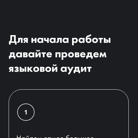
Вы получите пошаговый план
по изучению языка,
основанный на ваших сильных
сторонах
Результатом аудита станет
готовый план работы,
подходящий для вас формат,
длительность и частота занятий.
Заполните форму и я
свяжусь с вами,