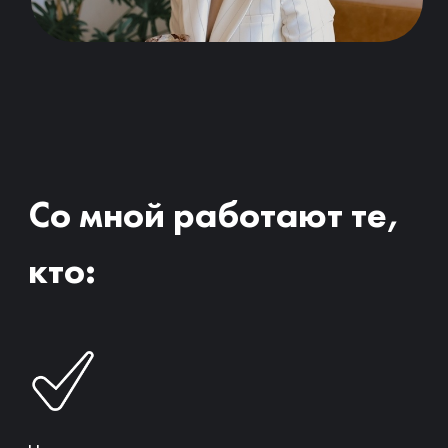
Часто путешествует, готовится к переезду
или хочет быстро адаптироваться в новой
стране.
Стремится решать сложные и амбициозные
задачи на английском: международные
переговоры, собеседования в мировые
компании, выступления на конференциях.