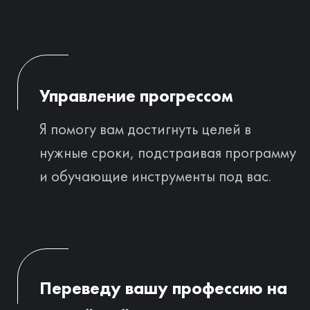
языка
для взрослых и сертифицированный
лингвокоуч
700+
клиентов по всему миру
10+ лет
преподаватель английского языка
Среди клиентов
ТОП менеджеры, стартаперы и
предприниматели из Великобритании,
ОАЭ и Европы
Ежедневно использую
английский