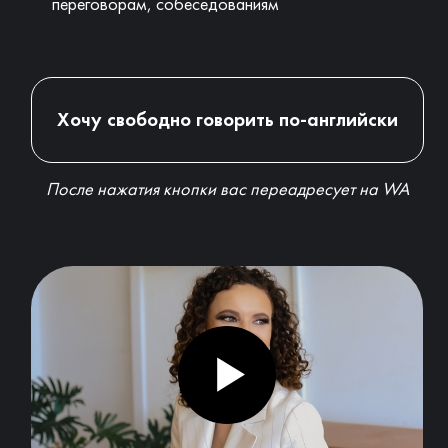
После нажатия кнопки вас переадресует на WA
Со мной работают те,
кто: