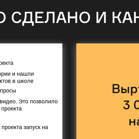
О СДЕЛАНО И КА
оекта
ории и нашли
ктов в школе
Выр
апросы
3 
 видео. Это позволило
 проекта
н
проекта запуск на